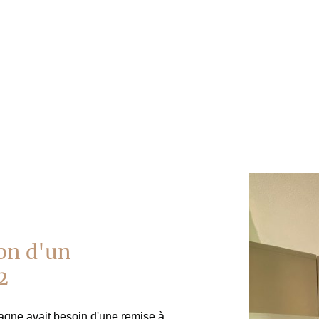
ion d'un
2
agne avait besoin d'une remise à